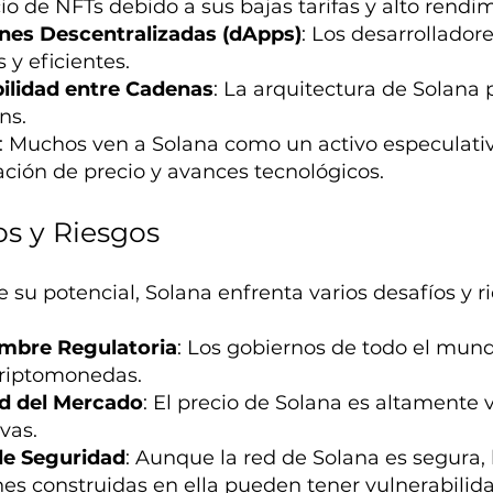
io de NFTs debido a sus bajas tarifas y alto rendim
nes Descentralizadas (dApps)
: Los desarrollador
 y eficientes.
ilidad entre Cadenas
: La arquitectura de Solana 
ns.
: Muchos ven a Solana como un activo especulativ
ación de precio y avances tecnológicos.
os y Riesgos
 su potencial, Solana enfrenta varios desafíos y r
umbre Regulatoria
: Los gobiernos de todo el mun
criptomonedas.
ad del Mercado
: El precio de Solana es altamente v
ivas.
de Seguridad
: Aunque la red de Solana es segura, l
nes construidas en ella pueden tener vulnerabilid