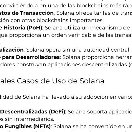
convirtiéndola en una de las blockchains más ráp
stos de Transacción
: Solana ofrece tarifas de tr
ón con otras blockchains importantes.
 Historia (PoH)
: Solana utiliza un mecanismo d
 que proporciona un orden verificable de las trans
.
alización
: Solana opera sin una autoridad central
 para Desarrolladores
: Solana proporciona herra
adores construyan aplicaciones descentralizadas (
pales Casos de Uso de Solana
ilidad de Solana ha llevado a su adopción en vario
Descentralizadas (DeFi)
: Solana soporta aplicaci
s sin intermediarios.
o Fungibles (NFTs)
: Solana se ha convertido en u