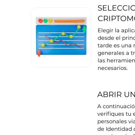
SELECCI
CRIPTO
Elegir la apl
desde el prin
tarde es una 
generales a t
las herramien
necesarios.
ABRIR U
A continuación
verifiques tu
personales vi
de Identidad 