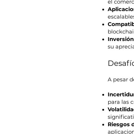
el comerc
Aplicacio
escalables
Compatib
blockchai
Inversión
su apreci
Desafí
A pesar de
Incertid
para las 
Volatilid
significat
Riesgos 
aplicacio