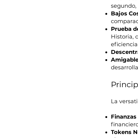
segundo, 
Bajos Co
comparaci
Prueba de
Historia,
eficiencia
Descentr
Amigable
desarroll
Princi
La versat
Finanzas 
financiero
Tokens N