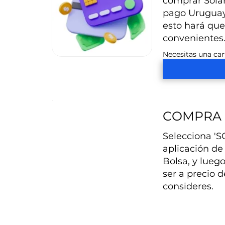
comprar Solana
pago Uruguayo
esto hará que
convenientes
Necesitas una car
COMPRA 
Selecciona 'SO
aplicación de
Bolsa, y lueg
ser a precio d
consideres.