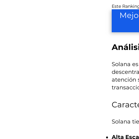
Este Ranking
Mejo
Anális
Solana es
descentra
atención 
transacci
Caracte
Solana tie
Alta Esca