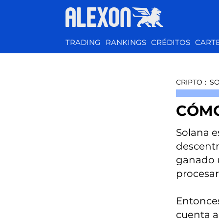
TRADING
RANKINGS
CRÉDITOS
CART
CRIPTO
:
S
CÓMO
Solana e
descentr
ganado u
procesar
Entonces
cuenta a