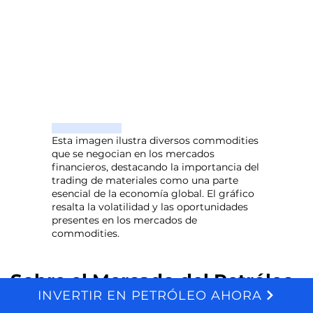
Esta imagen ilustra diversos commodities
que se negocian en los mercados
financieros, destacando la importancia del
trading de materiales como una parte
esencial de la economía global. El gráfico
resalta la volatilidad y las oportunidades
presentes en los mercados de
commodities.
Sobre el Mercado del Petróleo
INVERTIR EN PETRÓLEO AHORA
We and selected third parties use cookies for technical purposes, for functionality, experience, measurement and marketing as specified in the cookie policy. Denying consent may make related features unavailable. Cookies Policy