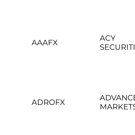
ACY
AAAFX
SECURIT
ADVANC
ADROFX
MARKET