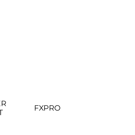
ER
FXPRO
T