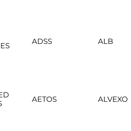
ADSS
ALB
IES
ED
AETOS
ALVEXO
S