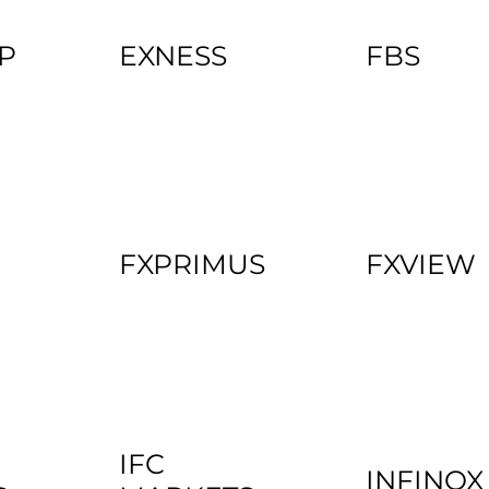
P
EXNESS
FBS
FXPRIMUS
FXVIEW
IFC
INFINOX