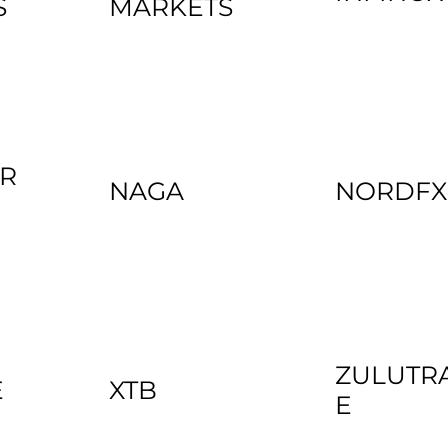
S
MARKETS
R
NAGA
NORDFX
ZULUTR
E
XTB
E