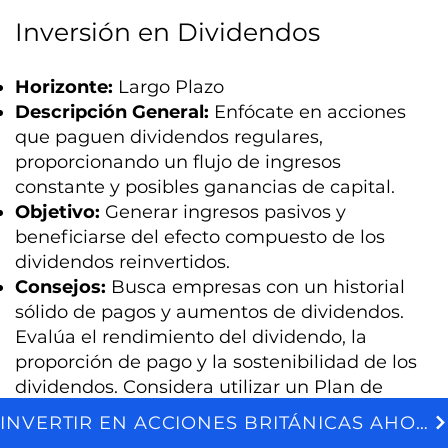
Inversión en Dividendos
Horizonte:
Largo Plazo
Descripción General:
Enfócate en acciones
que paguen dividendos regulares,
proporcionando un flujo de ingresos
constante y posibles ganancias de capital.
Objetivo:
Generar ingresos pasivos y
beneficiarse del efecto compuesto de los
dividendos reinvertidos.
Consejos:
Busca empresas con un historial
sólido de pagos y aumentos de dividendos.
Evalúa el rendimiento del dividendo, la
proporción de pago y la sostenibilidad de los
dividendos. Considera utilizar un Plan de
Reinversión de Dividendos (DRIP) para
INVERTIR EN ACCIONES BRITÁNICAS AHORA
We and selected third parties use cookies for technical purposes, for functionality, experience, measurement and marketing as specified in the cookie policy. Denying consent may make related features unavailable. Cookies Policy
reinvertir los dividendos automáticamente.