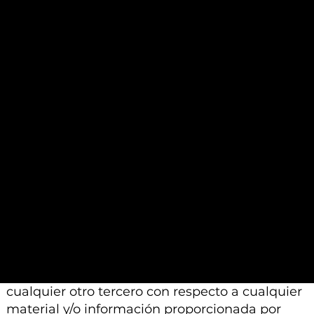
garantizarse. Además, la información y el
análisis contenidos en dichos materiales se
basan en un juicio profesional. Por lo tanto,
pueden diferir de las conclusiones o análisis
proporcionados por otros profesionales
calificados a los que se les pide que realicen un
análisis similar.
Además, tenga en cuenta que todo el material
e información proporcionada por Alexon
Capital Ltd o sus afiliados está sujeto a
modificación, cambio o suplemento sin previo
aviso.
Ni Alexon Capital Ltd ni sus afiliados aceptan
ninguna responsabilidad, deber de cuidado u
otra responsabilidad que surja para usted o
cualquier otro tercero con respecto a cualquier
material y/o información proporcionada por