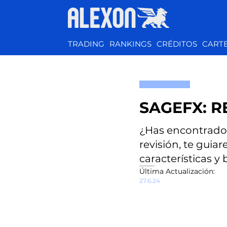
TRADING
RANKINGS
CRÉDITOS
CART
SAGEFX: R
¿Has encontrado e
revisión, te guia
características y 
​Última Actualización:
27.6.24