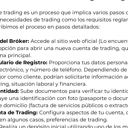
e trading es un proceso que implica varios pasos 
necesidades de trading como los requisitos regla
ribimos el proceso en pasos detallados:
 del Bróker:
Accede al sitio web oficial (Lo encuen
 opción para abrir una nueva cuenta de trading, q
na principal.
lario de Registro:
Proporciona tus datos person
lectrónico, y número de teléfono. Dependiendo de 
r como cliente, podrían solicitarte información a
ing, situación laboral y financiera.
entidad:
Sube documentos para verificar tu identid
ye una identificación con foto (pasaporte o docum
omicilio (factura de servicios públicos o extract
ta de Trading:
Configura aspectos de tu cuenta,
en algunos casos, preferencias de trading.
Realiza un depósito inicial utilizando uno de los