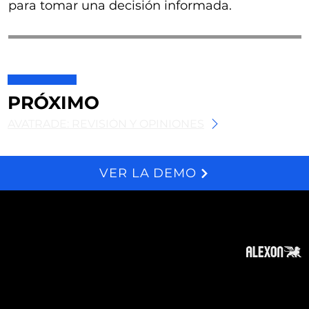
para tomar una decisión informada.
PRÓXIMO
AVATRADE: REVISIÓN Y OPINIONES
VER LA DEMO
We and selected third parties use cookies for technical purposes, for functionality, experience, measurement and marketing as specified in the cookie policy. Denying consent may make related features unavailable. Cookies Policy
Acerca
Suscribir
Contacto
Política de Privacidad
Política de Cookies
Tope de Página
Descargo de responsabilidad
: