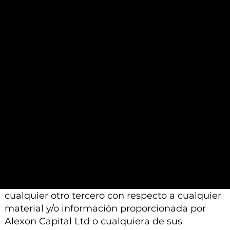
análisis contenidos en dichos materiales se
basan en un juicio profesional. Por lo tanto,
pueden diferir de las conclusiones o análisis
proporcionados por otros profesionales
calificados a los que se les pide que realicen un
análisis similar.
Además, tenga en cuenta que todo el material
e información proporcionada por Alexon
Capital Ltd o sus afiliados está sujeto a
modificación, cambio o suplemento sin previo
aviso.
Ni Alexon Capital Ltd ni sus afiliados aceptan
ninguna responsabilidad, deber de cuidado u
otra responsabilidad que surja para usted o
cualquier otro tercero con respecto a cualquier
material y/o información proporcionada por
Alexon Capital Ltd o cualquiera de sus