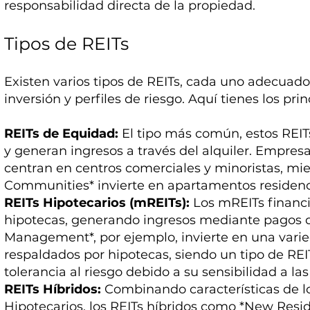
responsabilidad directa de la propiedad.
Tipos de REITs
Existen varios tipos de REITs, cada uno adecuado
inversión y perfiles de riesgo. Aquí tienes los prin
REITs de Equidad:
El tipo más común, estos REITs
y generan ingresos a través del alquiler. Empre
centran en centros comerciales y minoristas, mi
Communities* invierte en apartamentos residenc
REITs Hipotecarios (mREITs):
Los mREITs financi
hipotecas, generando ingresos mediante pagos de
Management*, por ejemplo, invierte en una vari
respaldados por hipotecas, siendo un tipo de R
tolerancia al riesgo debido a su sensibilidad a las
REITs Híbridos:
Combinando características de lo
Hipotecarios, los REITs híbridos como *New Resid