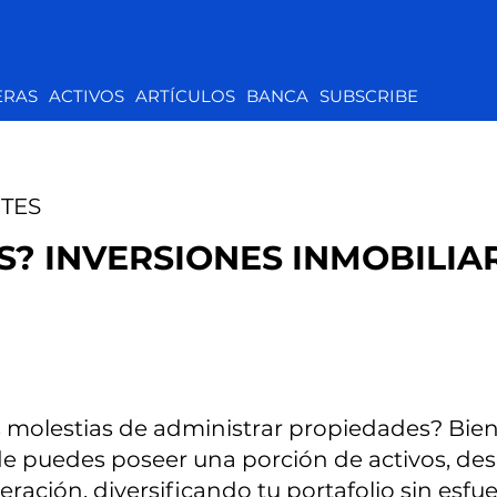
ERAS
ACTIVOS
ARTÍCULOS
BANCA
SUBSCRIBE
TES
S? INVERSIONES INMOBILIA
las molestias de administrar propiedades? Bie
de puedes poseer una porción de activos, de
ración, diversificando tu portafolio sin esfue