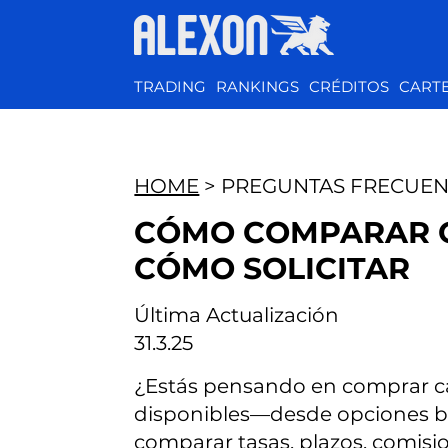
TRADING
RANKINGS
CRÉDITOS
CART
HOME
> PREGUNTAS FRECUEN
CÓMO COMPARAR CR
CÓMO SOLICITAR
Última Actualización
31.3.25
¿Estás pensando en comprar cas
disponibles—desde opciones b
comparar tasas, plazos, comisio