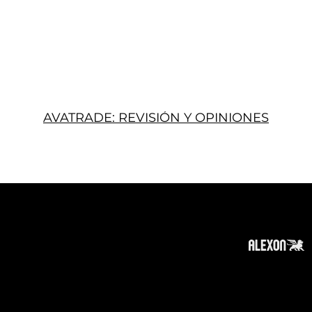
AVATRADE: REVISIÓN Y OPINIONES
Acerca
Suscribir
Contacto
Política de Privacidad
Política de Cookies
Tope de Página
Descargo de responsabilidad
: