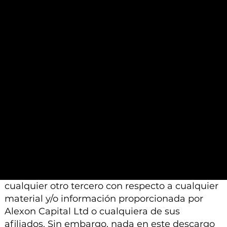
basan en un juicio profesional. Por lo tanto,
pueden diferir de las conclusiones o análisis
proporcionados por otros profesionales
calificados a los que se les pide que realicen un
análisis similar.
Además, tenga en cuenta que todo el material
e información proporcionada por Alexon
Capital Ltd o sus afiliados está sujeto a
modificación, cambio o suplemento sin previo
aviso.
Ni Alexon Capital Ltd ni sus afiliados aceptan
ninguna responsabilidad, deber de cuidado u
otra responsabilidad que surja para usted o
cualquier otro tercero con respecto a cualquier
material y/o información proporcionada por
Alexon Capital Ltd o cualquiera de sus
afiliados. Sin embargo, nada en este descargo