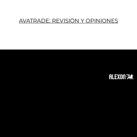
AVATRADE: REVISIÓN Y OPINIONES
Acerca
Suscribir
Contacto
Política de Privacidad
Política de Cookies
Tope de Página
Descargo de responsabilidad
:
La información en este sitio web puede ser
accesible en todo el mundo. Sin embargo, esta
información y los productos y servicios