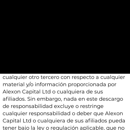
análisis similar.
Además, tenga en cuenta que todo el material
e información proporcionada por Alexon
Capital Ltd o sus afiliados está sujeto a
modificación, cambio o suplemento sin previo
aviso.
Ni Alexon Capital Ltd ni sus afiliados aceptan
ninguna responsabilidad, deber de cuidado u
otra responsabilidad que surja para usted o
cualquier otro tercero con respecto a cualquier
material y/o información proporcionada por
Alexon Capital Ltd o cualquiera de sus
afiliados. Sin embargo, nada en este descargo
de responsabilidad excluye o restringe
cualquier responsabilidad o deber que Alexon
Capital Ltd o cualquiera de sus afiliados pueda
tener bajo la ley o regulación aplicable, que no