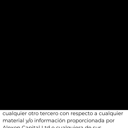
análisis contenidos en dichos materiales se
basan en un juicio profesional. Por lo tanto,
pueden diferir de las conclusiones o análisis
proporcionados por otros profesionales
calificados a los que se les pide que realicen un
análisis similar.
Además, tenga en cuenta que todo el material
e información proporcionada por Alexon
Capital Ltd o sus afiliados está sujeto a
modificación, cambio o suplemento sin previo
aviso.
Ni Alexon Capital Ltd ni sus afiliados aceptan
ninguna responsabilidad, deber de cuidado u
otra responsabilidad que surja para usted o
cualquier otro tercero con respecto a cualquier
material y/o información proporcionada por
Alexon Capital Ltd o cualquiera de sus