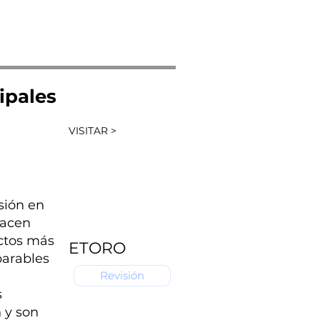
ipales
VISITAR >
sión en
facen
ctos más
ETORO
parables
Revisión
s
n y son