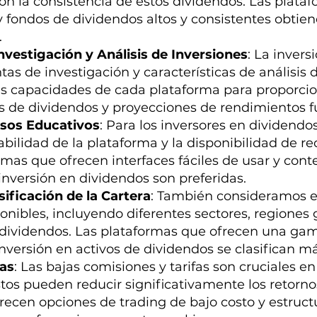
con la consistencia de estos dividendos. Las plat
y fondos de dividendos altos y consistentes obti
.
vestigación y Análisis de Inversiones
: La invers
as de investigación y características de análisis 
 capacidades de cada plataforma para proporcion
es de dividendos y proyecciones de rendimientos f
rsos Educativos
: Para los inversores en dividendo
sabilidad de la plataforma y la disponibilidad de r
ormas que ofrecen interfaces fáciles de usar y con
inversión en dividendos son preferidas.
ificación de la Cartera
: También consideramos e
ponibles, incluyendo diferentes sectores, regiones 
 dividendos. Las plataformas que ofrecen una ga
versión en activos de dividendos se clasifican má
fas
: Las bajas comisiones y tarifas son cruciales en
stos pueden reducir significativamente los retorno
ecen opciones de trading de bajo costo y estructu