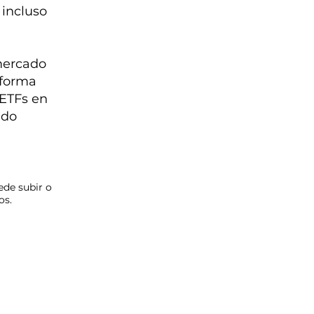
 incluso
 mercado
aforma
 ETFs en
ado
ede subir o
os.