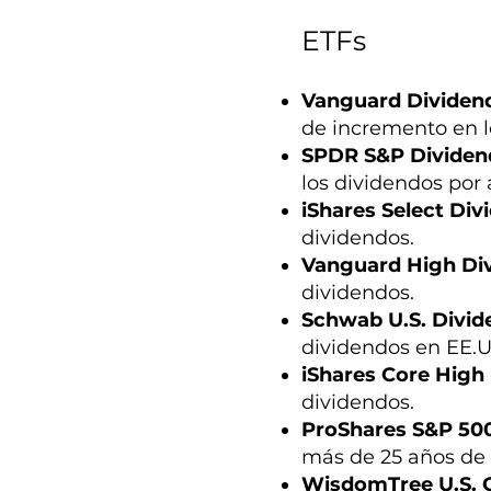
ETFs
Vanguard Dividend
de incremento en l
SPDR S&P Dividen
los dividendos por
iShares Select Div
dividendos.
Vanguard High Div
dividendos.
Schwab U.S. Divid
dividendos en EE.U
iShares Core High
dividendos.
ProShares S&P 500
más de 25 años de 
WisdomTree U.S. 