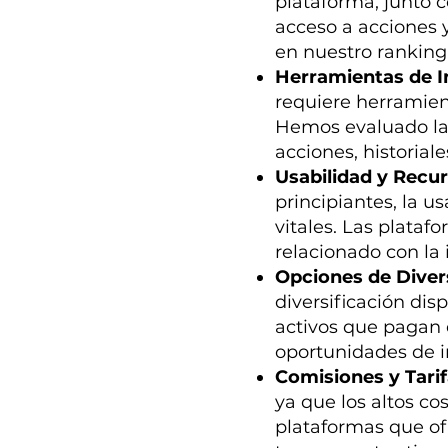
plataforma, junto 
acceso a acciones 
en nuestro ranking
Herramientas de In
requiere herramient
Hemos evaluado las
acciones, historial
Usabilidad y Recu
principiantes, la u
vitales. Las plataf
relacionado con la 
Opciones de Divers
diversificación dis
activos que pagan
oportunidades de in
Comisiones y Tari
ya que los altos co
plataformas que ofr