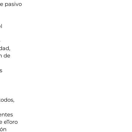
e pasivo
l
o
dad,
n de
s
todos,
a
gentes
e eToro
ión