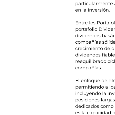
particularmente 
en la inversión.
Entre los Portafo
portafolio Divid
dividendos basán
compañías sólidas
crecimiento de di
dividendos fiable
reequilibrado cíc
compañías.
El enfoque de eTo
permitiendo a lo
incluyendo la in
posiciones largas
dedicados como D
es la capacidad 