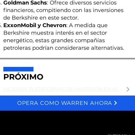
Goldman Sachs
: Ofrece diversos servicios
financieros, compitiendo con las inversiones
de Berkshire en este sector.
ExxonMobil y Chevron
: A medida que
Berkshire muestra interés en el sector
energético, estas grandes compañías
petroleras podrían considerarse alternativas.
PRÓXIMO
MEJORES PLATAFORMAS DE INVERSIÓN EN ACCIONES ESPACIALES
OPERA COMO WARREN AHORA
We and selected third parties use cookies for technical purposes, for functionality, experience, measurement and marketing as specified in the cookie policy. Denying consent may make related features unavailable. Cookies Policy
Acerca
Suscribir