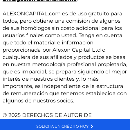
ALEXONCAPITAL.com es de uso gratuito para
todos, pero obtiene una comisión de algunos
de sus homólogos sin costo adicional para los
usuarios finales como usted. Tenga en cuenta
que todo el material e información
proporcionada por Alexon Capital Ltd o
cualquiera de sus afiliados y productos se basa
en nuestra metodología profesional propietaria,
que es imparcial, se prepara siguiendo el mejor
interés de nuestros clientes y, lo más
importante, es independiente de la estructura
de remuneración que tenemos establecida con
algunos de nuestros socios.
© 2025 DERECHOS DE AUTOR DE
ALEXONCAPITAL.COM, UN SITIO DE ALEXON
We and selected third parties use cookies for technical purposes, for functionality, experience, measurement and marketing as specified in the cookie policy. Denying consent may make related features unavailable. Cookies Policy
SOLICITA UN CRÉDITO HOY
CAPITAL LTD