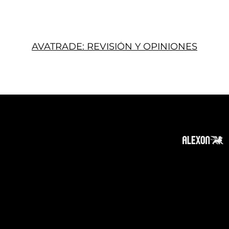
AVATRADE: REVISIÓN Y OPINIONES
Acerca
Suscribir
Contacto
Política de Privacidad
Política de Cookies
Tope de Página
Descargo de responsabilidad
:
La información en este sitio web puede ser
accesible en todo el mundo. Sin embargo, esta