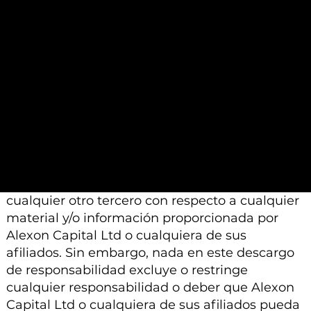
calificados a los que se les pide que realicen un
análisis similar.
Además, tenga en cuenta que todo el material
e información proporcionada por Alexon
Capital Ltd o sus afiliados está sujeto a
modificación, cambio o suplemento sin previo
aviso.
Ni Alexon Capital Ltd ni sus afiliados aceptan
ninguna responsabilidad, deber de cuidado u
otra responsabilidad que surja para usted o
cualquier otro tercero con respecto a cualquier
material y/o información proporcionada por
Alexon Capital Ltd o cualquiera de sus
afiliados. Sin embargo, nada en este descargo
de responsabilidad excluye o restringe
cualquier responsabilidad o deber que Alexon
Capital Ltd o cualquiera de sus afiliados pueda