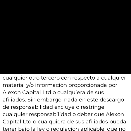
análisis similar.
Además, tenga en cuenta que todo el material
e información proporcionada por Alexon
Capital Ltd o sus afiliados está sujeto a
modificación, cambio o suplemento sin previo
aviso.
Ni Alexon Capital Ltd ni sus afiliados aceptan
ninguna responsabilidad, deber de cuidado u
otra responsabilidad que surja para usted o
cualquier otro tercero con respecto a cualquier
material y/o información proporcionada por
Alexon Capital Ltd o cualquiera de sus
afiliados. Sin embargo, nada en este descargo
de responsabilidad excluye o restringe
cualquier responsabilidad o deber que Alexon
Capital Ltd o cualquiera de sus afiliados pueda
tener bajo la ley o regulación aplicable, que no