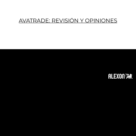
AVATRADE: REVISIÓN Y OPINIONES
Acerca
Suscribir
Contacto
Política de Privacidad
Política de Cookies
Tope de Página
Descargo de responsabilidad
:
La información en este sitio web puede ser
accesible en todo el mundo. Sin embargo, esta
información y los productos y servicios