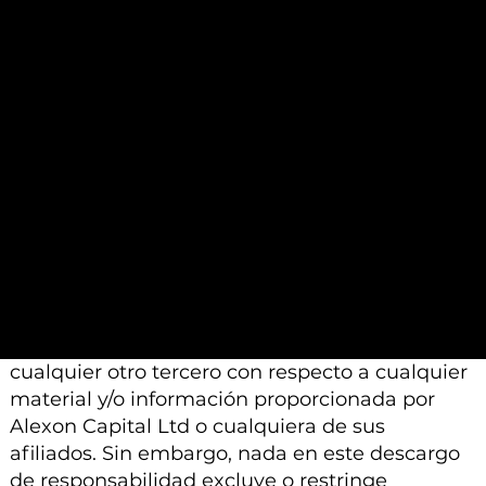
pueden diferir de las conclusiones o análisis
proporcionados por otros profesionales
calificados a los que se les pide que realicen un
análisis similar.
Además, tenga en cuenta que todo el material
e información proporcionada por Alexon
Capital Ltd o sus afiliados está sujeto a
modificación, cambio o suplemento sin previo
aviso.
Ni Alexon Capital Ltd ni sus afiliados aceptan
ninguna responsabilidad, deber de cuidado u
otra responsabilidad que surja para usted o
cualquier otro tercero con respecto a cualquier
material y/o información proporcionada por
Alexon Capital Ltd o cualquiera de sus
afiliados. Sin embargo, nada en este descargo
de responsabilidad excluye o restringe