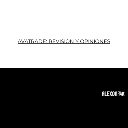
AVATRADE: REVISIÓN Y OPINIONES
Acerca
Suscribir
Contacto
Política de Privacidad
Política de Cookies
Tope de Página
Descargo de responsabilidad
: