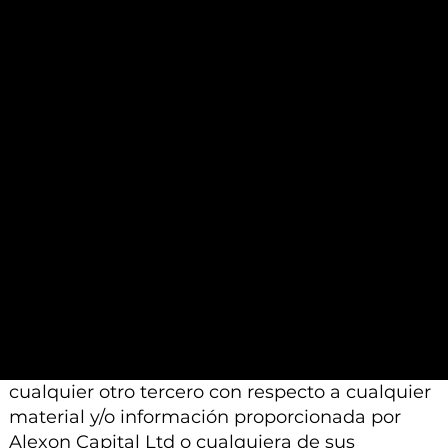
análisis contenidos en dichos materiales se
basan en un juicio profesional. Por lo tanto,
pueden diferir de las conclusiones o análisis
proporcionados por otros profesionales
calificados a los que se les pide que realicen un
análisis similar.
Además, tenga en cuenta que todo el material
e información proporcionada por Alexon
Capital Ltd o sus afiliados está sujeto a
modificación, cambio o suplemento sin previo
aviso.
Ni Alexon Capital Ltd ni sus afiliados aceptan
ninguna responsabilidad, deber de cuidado u
otra responsabilidad que surja para usted o
cualquier otro tercero con respecto a cualquier
material y/o información proporcionada por
Alexon Capital Ltd o cualquiera de sus