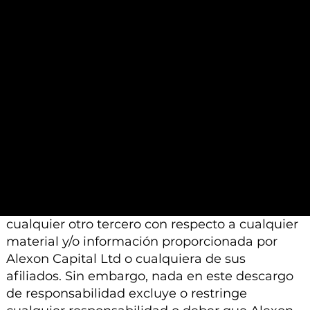
proporcionados por otros profesionales
calificados a los que se les pide que realicen un
análisis similar.
Además, tenga en cuenta que todo el material
e información proporcionada por Alexon
Capital Ltd o sus afiliados está sujeto a
modificación, cambio o suplemento sin previo
aviso.
Ni Alexon Capital Ltd ni sus afiliados aceptan
ninguna responsabilidad, deber de cuidado u
otra responsabilidad que surja para usted o
cualquier otro tercero con respecto a cualquier
material y/o información proporcionada por
Alexon Capital Ltd o cualquiera de sus
afiliados. Sin embargo, nada en este descargo
de responsabilidad excluye o restringe