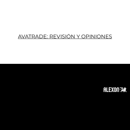
AVATRADE: REVISIÓN Y OPINIONES
Acerca
Suscribir
Contacto
Política de Privacidad
Política de Cookies
Tope de Página
Descargo de responsabilidad
:
La información en este sitio web puede ser