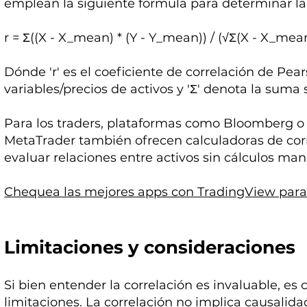
emplean la siguiente fórmula para determinar la 
r = Σ((X - X_mean) * (Y - Y_mean)) / (√Σ(X - X_mea
Dónde 'r' es el coeficiente de correlación de Pearso
variables/precios de activos y 'Σ' denota la suma
Para los traders, plataformas como Bloomberg o
MetaTrader también ofrecen calculadoras de corre
evaluar relaciones entre activos sin cálculos man
Chequea las mejores apps con TradingView para 
Limitaciones y consideraciones
Si bien entender la correlación es invaluable, es c
limitaciones. La correlación no implica causalida