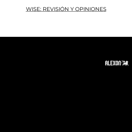
WISE: REVISIÓN Y OPINIONES
Acerca
Suscribir
Contacto
Política de Privacidad
Política de Cookies
Tope de Página
Descargo de responsabilidad
:
La información en este sitio web puede ser
accesible en todo el mundo. Sin embargo, esta
información y los productos y servicios
mencionados en este sitio web están
destinados únicamente para destinatarios