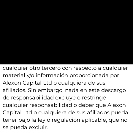
Además, tenga en cuenta que todo el material
e información proporcionada por Alexon
Capital Ltd o sus afiliados está sujeto a
modificación, cambio o suplemento sin previo
aviso.
Ni Alexon Capital Ltd ni sus afiliados aceptan
ninguna responsabilidad, deber de cuidado u
otra responsabilidad que surja para usted o
cualquier otro tercero con respecto a cualquier
material y/o información proporcionada por
Alexon Capital Ltd o cualquiera de sus
afiliados. Sin embargo, nada en este descargo
de responsabilidad excluye o restringe
cualquier responsabilidad o deber que Alexon
Capital Ltd o cualquiera de sus afiliados pueda
tener bajo la ley o regulación aplicable, que no
se pueda excluir.