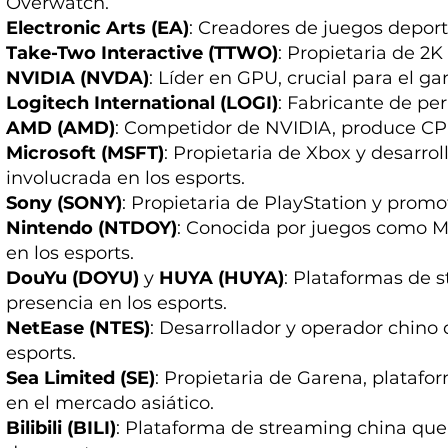
Overwatch.
Electronic Arts (EA)
: Creadores de juegos depor
Take-Two Interactive (TTWO)
: Propietaria de 2
NVIDIA (NVDA)
: Líder en GPU, crucial para el ga
Logitech International (LOGI)
: Fabricante de pe
AMD (AMD)
: Competidor de NVIDIA, produce C
Microsoft (MSFT)
: Propietaria de Xbox y desarro
involucrada en los esports.
Sony (SONY)
: Propietaria de PlayStation y promo
Nintendo (NTDOY)
: Conocida por juegos como M
en los esports.
DouYu (DOYU)
y
HUYA (HUYA)
: Plataformas de 
presencia en los esports.
NetEase (NTES)
: Desarrollador y operador chino 
esports.
Sea Limited (SE)
: Propietaria de Garena, plataf
en el mercado asiático.
Bilibili (BILI)
: Plataforma de streaming china que