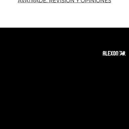
AVATRADE: REVISIÓN Y OPINIONES
Acerca
Suscribir
Contacto
Política de Privacidad
Política de Cookies
Tope de Página
Descargo de responsabilidad
:
La información en este sitio web puede ser
accesible en todo el mundo. Sin embargo, esta
información y los productos y servicios
mencionados en este sitio web están
destinados únicamente para destinatarios
ubicados en jurisdicciones donde el uso o