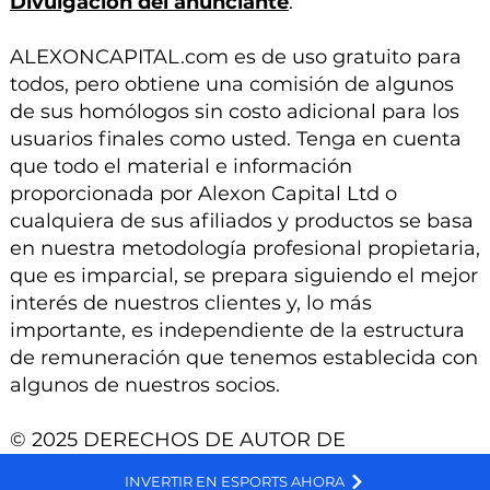
Divulgación del anunciante
:
ALEXONCAPITAL.com es de uso gratuito para
todos, pero obtiene una comisión de algunos
de sus homólogos sin costo adicional para los
usuarios finales como usted. Tenga en cuenta
que todo el material e información
proporcionada por Alexon Capital Ltd o
cualquiera de sus afiliados y productos se basa
en nuestra metodología profesional propietaria,
que es imparcial, se prepara siguiendo el mejor
interés de nuestros clientes y, lo más
importante, es independiente de la estructura
de remuneración que tenemos establecida con
algunos de nuestros socios.
© 2025 DERECHOS DE AUTOR DE
ALEXONCAPITAL.COM, UN SITIO DE ALEXON
We and selected third parties use cookies for technical purposes, for functionality, experience, measurement and marketing as specified in the cookie policy. Denying consent may make related features unavailable. Cookies Policy
INVERTIR EN ESPORTS AHORA