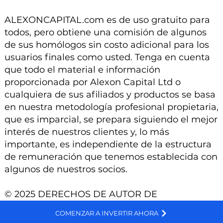
ALEXONCAPITAL.com es de uso gratuito para
todos, pero obtiene una comisión de algunos
de sus homólogos sin costo adicional para los
usuarios finales como usted. Tenga en cuenta
que todo el material e información
proporcionada por Alexon Capital Ltd o
cualquiera de sus afiliados y productos se basa
en nuestra metodología profesional propietaria,
que es imparcial, se prepara siguiendo el mejor
interés de nuestros clientes y, lo más
importante, es independiente de la estructura
de remuneración que tenemos establecida con
algunos de nuestros socios.
© 2025 DERECHOS DE AUTOR DE
ALEXONCAPITAL.COM, UN SITIO DE ALEXON
We and selected third parties use cookies for technical purposes, for functionality, experience, measurement and marketing as specified in the cookie policy. Denying consent may make related features unavailable. Cookies Policy
COMENZAR A INVERTIR AHORA
CAPITAL LTD