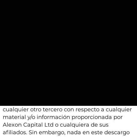
basan en un juicio profesional. Por lo tanto,
pueden diferir de las conclusiones o análisis
proporcionados por otros profesionales
calificados a los que se les pide que realicen un
análisis similar.
Además, tenga en cuenta que todo el material
e información proporcionada por Alexon
Capital Ltd o sus afiliados está sujeto a
modificación, cambio o suplemento sin previo
aviso.
Ni Alexon Capital Ltd ni sus afiliados aceptan
ninguna responsabilidad, deber de cuidado u
otra responsabilidad que surja para usted o
cualquier otro tercero con respecto a cualquier
material y/o información proporcionada por
Alexon Capital Ltd o cualquiera de sus
afiliados. Sin embargo, nada en este descargo