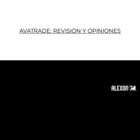
AVATRADE: REVISIÓN Y OPINIONES
Acerca
Suscribir
Contacto
Política de Privacidad
Política de Cookies
Tope de Página
Descargo de responsabilidad
:
La información en este sitio web puede ser
accesible en todo el mundo. Sin embargo, esta