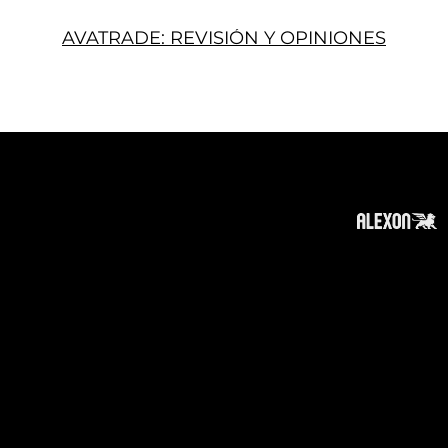
AVATRADE: REVISIÓN Y OPINIONES
Acerca
Suscribir
Contacto
Política de Privacidad
Política de Cookies
Tope de Página
Descargo de responsabilidad
:
La información en este sitio web puede ser
accesible en todo el mundo. Sin embargo, esta
información y los productos y servicios
mencionados en este sitio web están