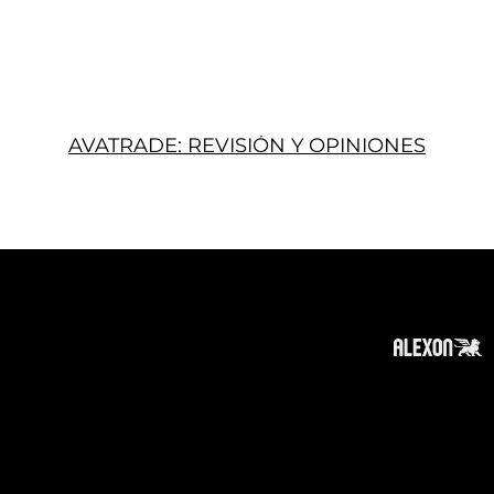
AVATRADE: REVISIÓN Y OPINIONES
Acerca
Suscribir
Contacto
Política de Privacidad
Política de Cookies
Tope de Página
Descargo de responsabilidad
:
La información en este sitio web puede ser