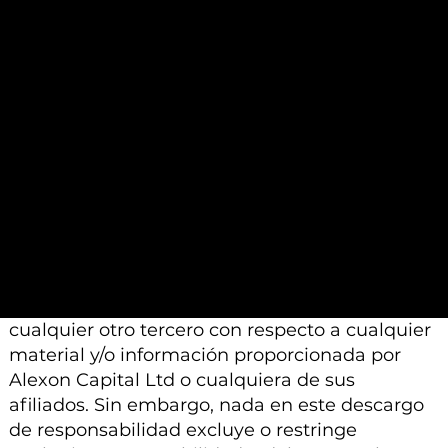
pueden diferir de las conclusiones o análisis
proporcionados por otros profesionales
calificados a los que se les pide que realicen un
análisis similar.
Además, tenga en cuenta que todo el material
e información proporcionada por Alexon
Capital Ltd o sus afiliados está sujeto a
modificación, cambio o suplemento sin previo
aviso.
Ni Alexon Capital Ltd ni sus afiliados aceptan
ninguna responsabilidad, deber de cuidado u
otra responsabilidad que surja para usted o
cualquier otro tercero con respecto a cualquier
material y/o información proporcionada por
Alexon Capital Ltd o cualquiera de sus
afiliados. Sin embargo, nada en este descargo
de responsabilidad excluye o restringe