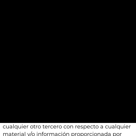
garantizarse. Además, la información y el
análisis contenidos en dichos materiales se
basan en un juicio profesional. Por lo tanto,
pueden diferir de las conclusiones o análisis
proporcionados por otros profesionales
calificados a los que se les pide que realicen un
análisis similar.
Además, tenga en cuenta que todo el material
e información proporcionada por Alexon
Capital Ltd o sus afiliados está sujeto a
modificación, cambio o suplemento sin previo
aviso.
Ni Alexon Capital Ltd ni sus afiliados aceptan
ninguna responsabilidad, deber de cuidado u
otra responsabilidad que surja para usted o
cualquier otro tercero con respecto a cualquier
material y/o información proporcionada por