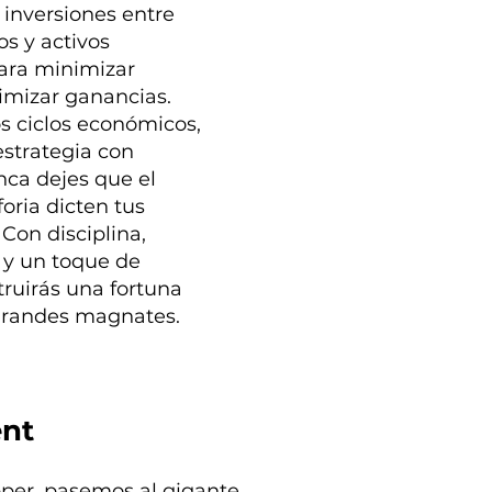
s inversiones entre
os y activos
para minimizar
imizar ganancias.
s ciclos económicos,
estrategia con
nca dejes que el
oria dicten tus
Con disciplina,
 y un toque de
truirás una fortuna
grandes magnates.
nt
per, pasemos al gigante