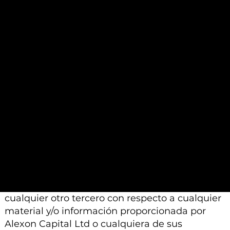
análisis contenidos en dichos materiales se
basan en un juicio profesional. Por lo tanto,
pueden diferir de las conclusiones o análisis
proporcionados por otros profesionales
calificados a los que se les pide que realicen un
análisis similar.
Además, tenga en cuenta que todo el material
e información proporcionada por Alexon
Capital Ltd o sus afiliados está sujeto a
modificación, cambio o suplemento sin previo
aviso.
Ni Alexon Capital Ltd ni sus afiliados aceptan
ninguna responsabilidad, deber de cuidado u
otra responsabilidad que surja para usted o
cualquier otro tercero con respecto a cualquier
material y/o información proporcionada por
Alexon Capital Ltd o cualquiera de sus