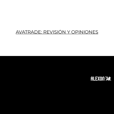
AVATRADE: REVISIÓN Y OPINIONES
Acerca
Suscribir
Contacto
Política de Privacidad
Política de Cookies
Tope de Página
Descargo de responsabilidad
:
La información en este sitio web puede ser