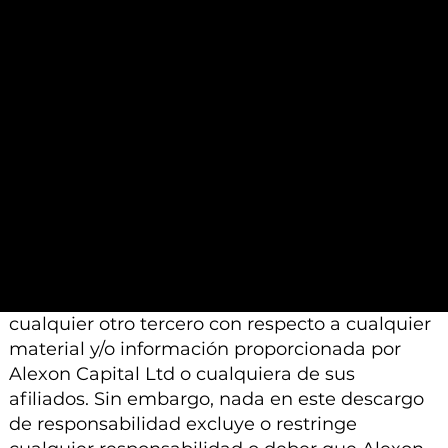
proporcionados por otros profesionales
calificados a los que se les pide que realicen un
análisis similar.
Además, tenga en cuenta que todo el material
e información proporcionada por Alexon
Capital Ltd o sus afiliados está sujeto a
modificación, cambio o suplemento sin previo
aviso.
Ni Alexon Capital Ltd ni sus afiliados aceptan
ninguna responsabilidad, deber de cuidado u
otra responsabilidad que surja para usted o
cualquier otro tercero con respecto a cualquier
material y/o información proporcionada por
Alexon Capital Ltd o cualquiera de sus
afiliados. Sin embargo, nada en este descargo
de responsabilidad excluye o restringe