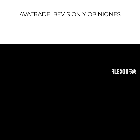
AVATRADE: REVISIÓN Y OPINIONES
Acerca
Suscribir
Contacto
Política de Privacidad
Política de Cookies
Tope de Página
Descargo de responsabilidad
:
La información en este sitio web puede ser
accesible en todo el mundo. Sin embargo, esta
información y los productos y servicios
mencionados en este sitio web están