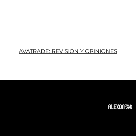
AVATRADE: REVISIÓN Y OPINIONES
Acerca
Suscribir
Contacto
Política de Privacidad
Política de Cookies
Tope de Página
Descargo de responsabilidad
: