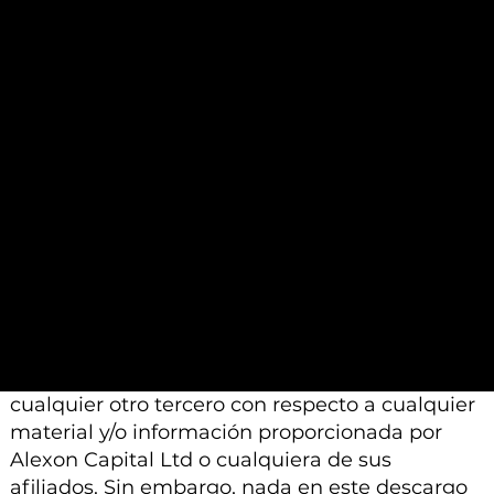
basan en un juicio profesional. Por lo tanto,
pueden diferir de las conclusiones o análisis
proporcionados por otros profesionales
calificados a los que se les pide que realicen un
análisis similar.
Además, tenga en cuenta que todo el material
e información proporcionada por Alexon
Capital Ltd o sus afiliados está sujeto a
modificación, cambio o suplemento sin previo
aviso.
Ni Alexon Capital Ltd ni sus afiliados aceptan
ninguna responsabilidad, deber de cuidado u
otra responsabilidad que surja para usted o
cualquier otro tercero con respecto a cualquier
material y/o información proporcionada por
Alexon Capital Ltd o cualquiera de sus
afiliados. Sin embargo, nada en este descargo