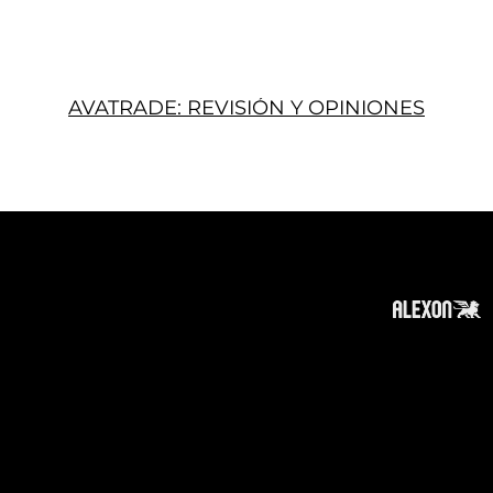
AVATRADE: REVISIÓN Y OPINIONES
Acerca
Suscribir
Contacto
Política de Privacidad
Política de Cookies
Tope de Página
Descargo de responsabilidad
:
La información en este sitio web puede ser
accesible en todo el mundo. Sin embargo, esta