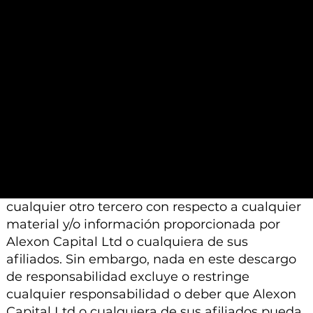
calificados a los que se les pide que realicen un
análisis similar.
Además, tenga en cuenta que todo el material
e información proporcionada por Alexon
Capital Ltd o sus afiliados está sujeto a
modificación, cambio o suplemento sin previo
aviso.
Ni Alexon Capital Ltd ni sus afiliados aceptan
ninguna responsabilidad, deber de cuidado u
otra responsabilidad que surja para usted o
cualquier otro tercero con respecto a cualquier
material y/o información proporcionada por
Alexon Capital Ltd o cualquiera de sus
afiliados. Sin embargo, nada en este descargo
de responsabilidad excluye o restringe
cualquier responsabilidad o deber que Alexon
Capital Ltd o cualquiera de sus afiliados pueda