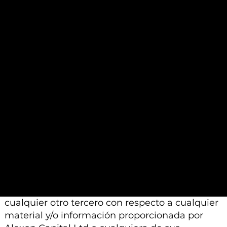
análisis contenidos en dichos materiales se
basan en un juicio profesional. Por lo tanto,
pueden diferir de las conclusiones o análisis
proporcionados por otros profesionales
calificados a los que se les pide que realicen un
análisis similar.
Además, tenga en cuenta que todo el material
e información proporcionada por Alexon
Capital Ltd o sus afiliados está sujeto a
modificación, cambio o suplemento sin previo
aviso.
Ni Alexon Capital Ltd ni sus afiliados aceptan
ninguna responsabilidad, deber de cuidado u
otra responsabilidad que surja para usted o
cualquier otro tercero con respecto a cualquier
material y/o información proporcionada por