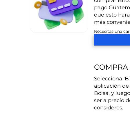
comprar Bitcoi
pago Guatemal
que esto hará
más convenie
Necesitas una car
COMPRA 
Selecciona 'BT
aplicación de
Bolsa, y lueg
ser a precio d
consideres.