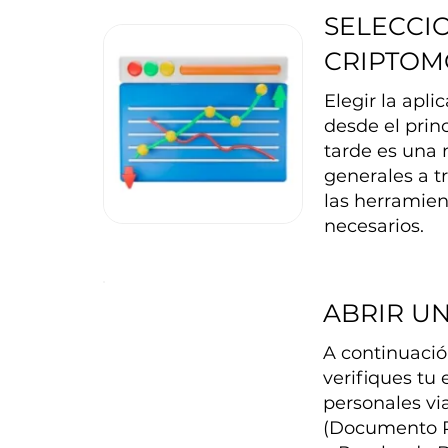
SELECCI
CRIPTO
Elegir la apl
desde el prin
tarde es una 
generales a t
las herramien
necesarios.
ABRIR U
A continuación
verifiques tu
personales vi
(Documento Pe