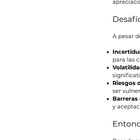
apreciaci
Desafí
A pesar de
Incertid
para las 
Volatilid
significat
Riesgos 
ser vulner
Barreras
y aceptac
Entonc