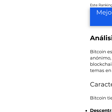
Este Ranking
Mejo
Anális
Bitcoin e
anónimo, 
blockchai
temas en 
Caracte
Bitcoin ti
Descentr