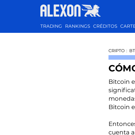
TRADING
RANKINGS
CRÉDITOS
CART
CRIPTO
:
B
CÓMO
Bitcoin 
significa
monedas 
Bitcoin e
Entonces
cuenta a