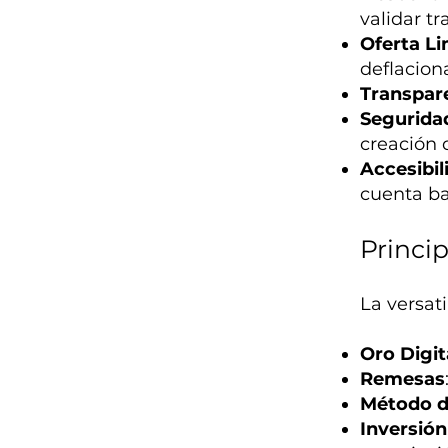
validar t
Oferta Li
deflaciona
Transpar
Segurida
creación 
Accesibil
cuenta ban
Princi
La versat
Oro Digit
Remesas
Método d
Inversión