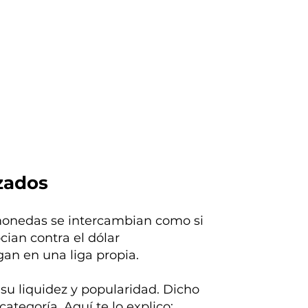
uzados
monedas se intercambian como si
an contra el dólar
an en una liga propia.
 su liquidez y popularidad. Dicho
tegoría. Aquí te lo explico: