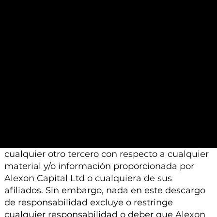
proporcionados por otros profesionales
calificados a los que se les pide que realicen un
análisis similar.
Además, tenga en cuenta que todo el material
e información proporcionada por Alexon
Capital Ltd o sus afiliados está sujeto a
modificación, cambio o suplemento sin previo
aviso.
Ni Alexon Capital Ltd ni sus afiliados aceptan
ninguna responsabilidad, deber de cuidado u
otra responsabilidad que surja para usted o
cualquier otro tercero con respecto a cualquier
material y/o información proporcionada por
Alexon Capital Ltd o cualquiera de sus
afiliados. Sin embargo, nada en este descargo
de responsabilidad excluye o restringe
cualquier responsabilidad o deber que Alexon