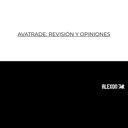
AVATRADE: REVISIÓN Y OPINIONES
Acerca
Suscribir
Contacto
Política de Privacidad
Política de Cookies
Tope de Página
Descargo de responsabilidad
:
La información en este sitio web puede ser