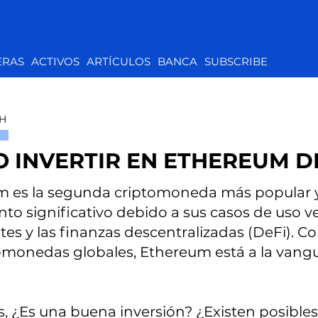
ERAS
ACTIVOS
ARTÍCULOS
BANCA
SUBSCRIBE
H
 INVERTIR EN ETHEREUM 
 es la segunda criptomoneda más popular y
to significativo debido a sus casos de uso ver
ntes y las finanzas descentralizadas (DeFi). 
omonedas globales, Ethereum está a la vangua
, ¿Es una buena inversión? ¿Existen posible