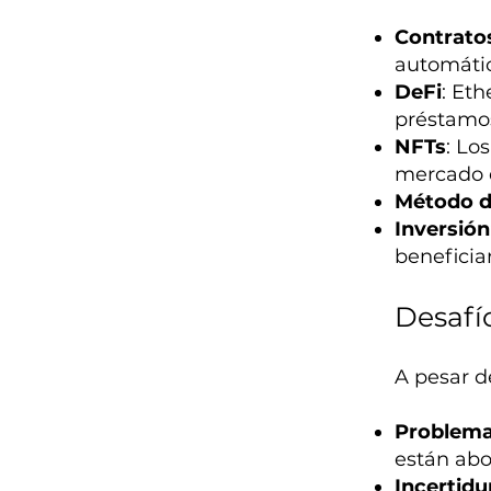
Contratos
automátic
DeFi
: Et
préstamos
NFTs
: Lo
mercado d
Método d
Inversión
beneficia
Desafí
A pesar d
Problema
están abo
Incertid