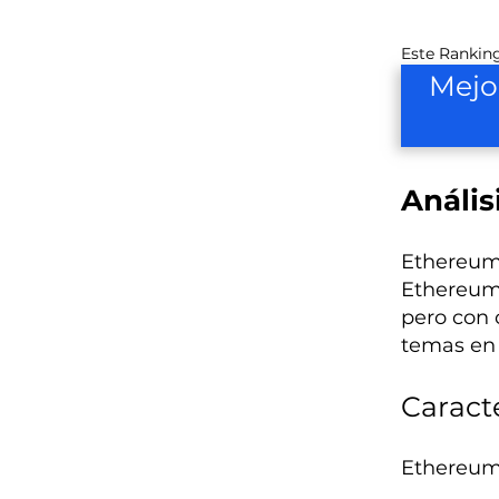
Este Ranking
Mejo
Anális
Ethereum 
Ethereum 
pero con 
temas en 
Caract
Ethereum 