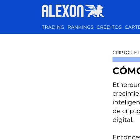
TRADING
RANKINGS
CRÉDITOS
CART
CRIPTO
:
ET
CÓMO
Ethereum
crecimien
intelige
de cript
digital.
Entonces