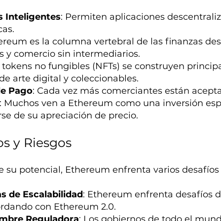
 Inteligentes
: Permiten aplicaciones descentrali
as.
hereum es la columna vertebral de las finanzas de
 y comercio sin intermediarios.
s tokens no fungibles (NFTs) se construyen princ
e arte digital y coleccionables.
e Pago
: Cada vez más comerciantes están acep
: Muchos ven a Ethereum como una inversión espe
rse de su apreciación de precio.
os y Riesgos
e su potencial, Ethereum enfrenta varios desafíos 
s de Escalabilidad
: Ethereum enfrenta desafíos de
rdando con Ethereum 2.0.
umbre Reguladora
: Los gobiernos de todo el mun