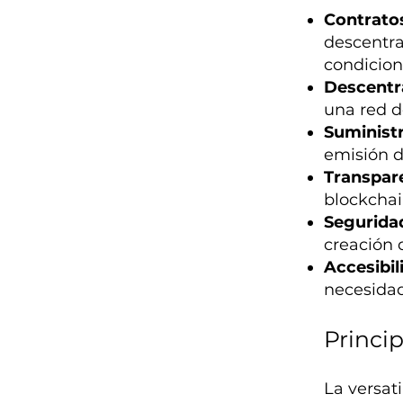
Contratos
descentra
condicion
Descentr
una red d
Suminist
emisión d
Transpar
blockchai
Segurida
creación 
Accesibil
necesidad
Princi
La versat