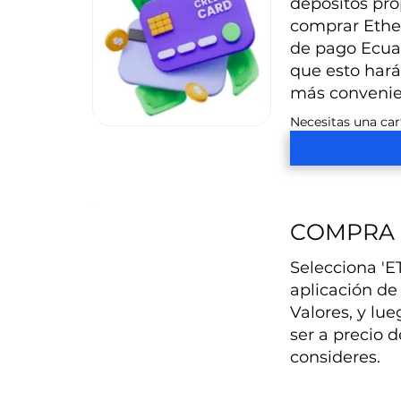
depósitos pro
comprar Ether
de pago Ecuat
que esto hará
más convenie
Necesitas una car
COMPRA
Selecciona 'ET
aplicación de
Valores, y lu
ser a precio d
consideres.