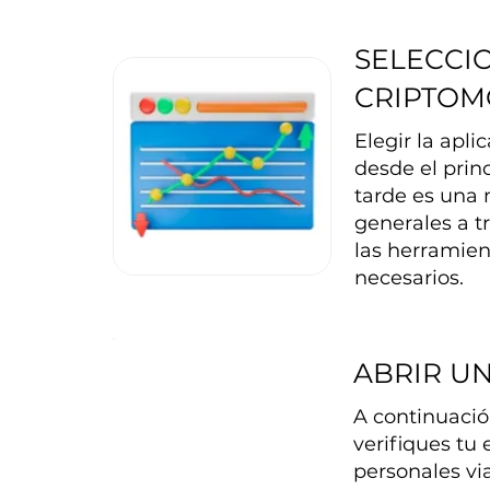
SELECCI
CRIPTO
Elegir la apl
desde el prin
tarde es una 
generales a t
las herramien
necesarios.
ABRIR U
A continuación
verifiques tu
personales vi