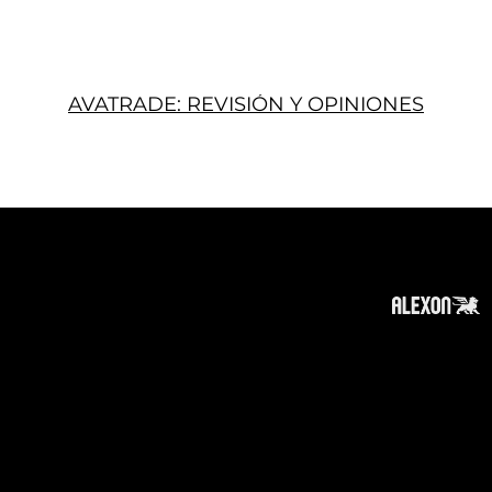
AVATRADE: REVISIÓN Y OPINIONES
Acerca
Suscribir
Contacto
Política de Privacidad
Política de Cookies
Tope de Página
Descargo de responsabilidad
:
La información en este sitio web puede ser
accesible en todo el mundo. Sin embargo, esta