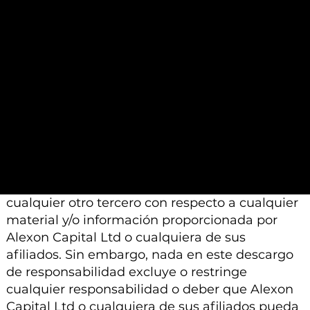
calificados a los que se les pide que realicen un
análisis similar.
Además, tenga en cuenta que todo el material
e información proporcionada por Alexon
Capital Ltd o sus afiliados está sujeto a
modificación, cambio o suplemento sin previo
aviso.
Ni Alexon Capital Ltd ni sus afiliados aceptan
ninguna responsabilidad, deber de cuidado u
otra responsabilidad que surja para usted o
cualquier otro tercero con respecto a cualquier
material y/o información proporcionada por
Alexon Capital Ltd o cualquiera de sus
afiliados. Sin embargo, nada en este descargo
de responsabilidad excluye o restringe
cualquier responsabilidad o deber que Alexon
Capital Ltd o cualquiera de sus afiliados pueda