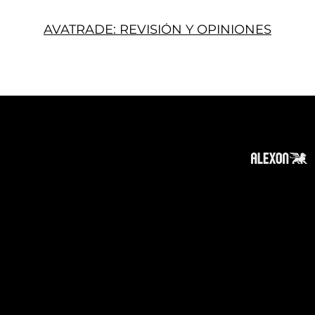
AVATRADE: REVISIÓN Y OPINIONES
Acerca
Suscribir
Contacto
Política de Privacidad
Política de Cookies
Tope de Página
Descargo de responsabilidad
:
La información en este sitio web puede ser
accesible en todo el mundo. Sin embargo, esta
información y los productos y servicios
mencionados en este sitio web están