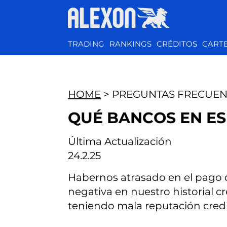
TRADING
RANKINGS
CRÉDITOS
CART
HOME
> PREGUNTAS FRECUEN
QUÉ BANCOS EN ES
Última Actualización
24.2.25
Habernos atrasado en el pago d
negativa en nuestro historial c
teniendo mala reputación credit