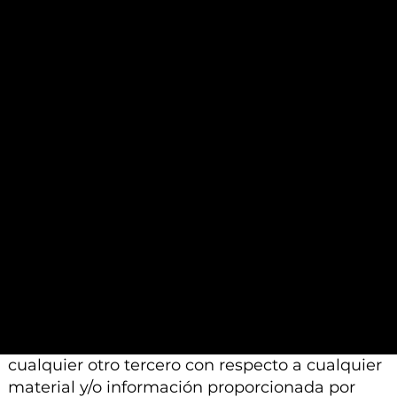
garantizarse. Además, la información y el
análisis contenidos en dichos materiales se
basan en un juicio profesional. Por lo tanto,
pueden diferir de las conclusiones o análisis
proporcionados por otros profesionales
calificados a los que se les pide que realicen un
análisis similar.
Además, tenga en cuenta que todo el material
e información proporcionada por Alexon
Capital Ltd o sus afiliados está sujeto a
modificación, cambio o suplemento sin previo
aviso.
Ni Alexon Capital Ltd ni sus afiliados aceptan
ninguna responsabilidad, deber de cuidado u
otra responsabilidad que surja para usted o
cualquier otro tercero con respecto a cualquier
material y/o información proporcionada por