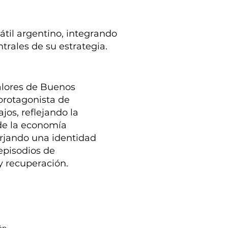
átil argentino, integrando
trales de su estrategia.
alores de Buenos
 protagonista de
ajos, reflejando la
de la economía
orjando una identidad
episodios de
y recuperación.
ón