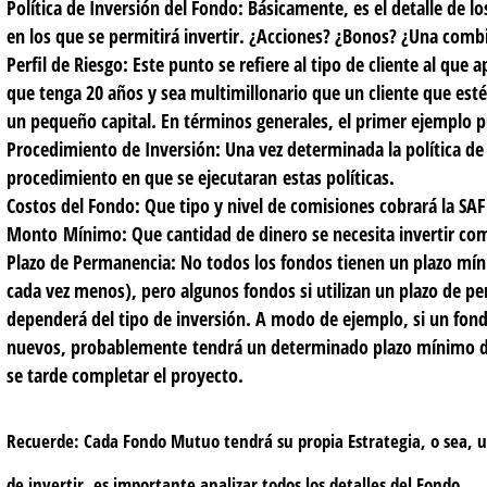
Política de Inversión del Fondo:
Básicamente, es el detalle de lo
en los que se permitirá invertir. ¿Acciones? ¿Bonos? ¿Una co
Perfil de Riesgo:
Este punto se refiere al tipo de cliente al que
que tenga 20 años y sea multimillonario que un cliente que esté
un pequeño capital. En términos generales, el primer ejemplo 
Procedimiento de Inversión:
Una vez determinada la política de
procedimiento en que se ejecutaran estas políticas.
Costos del Fondo:
Que tipo y nivel de comisiones cobrará la SAF 
Monto Mínimo:
Que cantidad de dinero se necesita invertir c
Plazo de Permanencia:
No todos los fondos tienen un plazo mín
cada vez menos), pero algunos fondos si utilizan un plazo de p
dependerá del tipo de inversión. A modo de ejemplo, si un fond
nuevos, probablemente tendrá un determinado plazo mínimo d
se tarde completar el proyecto.
Recuerde: Cada Fondo Mutuo tendrá su propia Estrategia, o sea, u
de invertir, es importante analizar todos los detalles del Fondo.